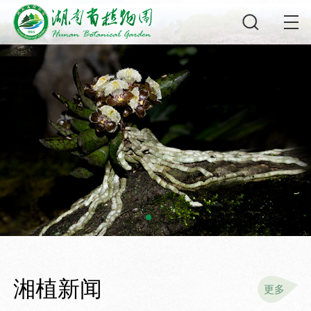
湘植新闻
更多