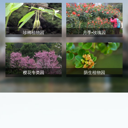
珍稀植物园
月季•玫瑰园
樱花专类园
荫生植物园