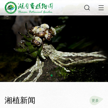
湘植新闻
更多