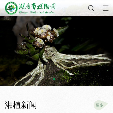
湘植新闻
更多