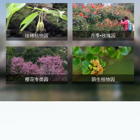
珍稀植物园
月季•玫瑰园
樱花专类园
荫生植物园