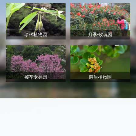
珍稀植物园
月季•玫瑰园
樱花专类园
荫生植物园