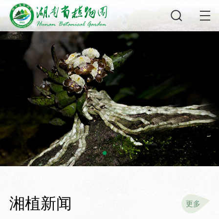
湘植新闻
更多