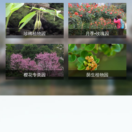
珍稀植物园
月季•玫瑰园
樱花专类园
荫生植物园