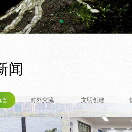
新闻
动态
对外交流
文明创建