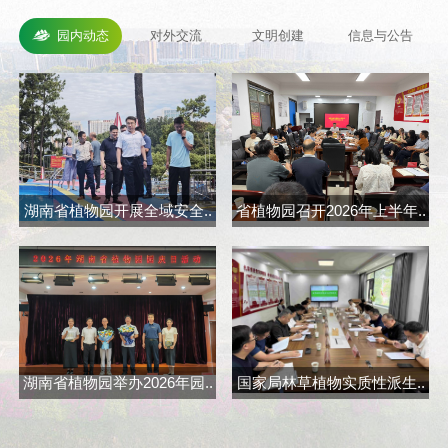
园内动态
对外交流
文明创建
信息与公告
湖南省植物园开展全域安全..
省植物园召开2026年上半年..
省
湖南省植物园举办2026年园..
国家局林草植物实质性派生..
长