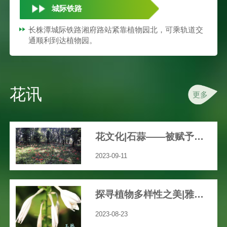
城际铁路
长株潭城际铁路湘府路站紧靠植物园北，可乘轨道交
通顺利到达植物园。
花讯
更多
花文化|石蒜——被赋予众多文艺、神秘色彩的花
2023-09-11
探寻植物多样性之美|雅致之花“玉簪”
2023-08-23