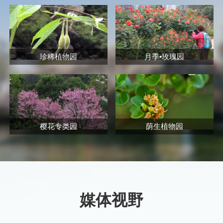
珍稀植物园
月季•玫瑰园
樱花专类园
荫生植物园
媒体视野