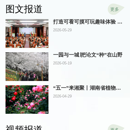
图文报道
更多
打造可看可摸可玩趣味体验 湖南林草科技周在省植物园启动
2026-05-29
一园与一城∣把论文“种”在山野
2026-05-19
“五一”来湘聚丨湖南省植物园邀你探秘“真假”玫瑰，畅游浪漫花海
2026-04-29
视频报道
更多