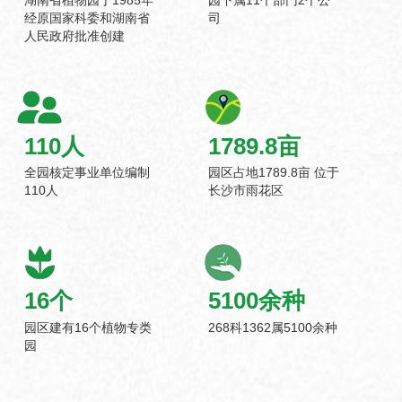
经原国家科委和湖南省
司
人民政府批准创建
110
人
1789.8
亩
全园核定事业单位编制
园区占地1789.8亩 位于
110人
长沙市雨花区
16
个
5100
余种
园区建有16个植物专类
268科1362属5100余种
园