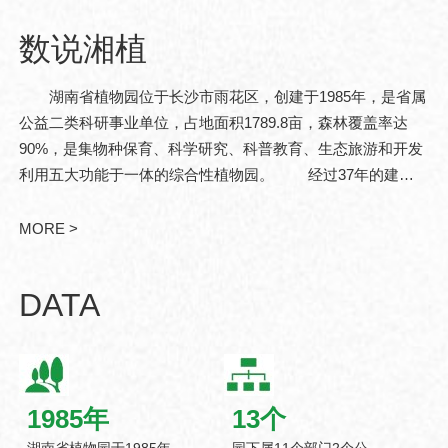
数说湘植
湖南省植物园位于长沙市雨花区，创建于1985年，是省属
公益二类科研事业单位，占地面积1789.8亩，森林覆盖率达
90%，是集物种保育、科学研究、科普教育、生态旅游和开发
利用五大功能于一体的综合性植物园。 经过37年的建
设，现已发展成为中亚热带珍稀濒危植物迁地保育和战略性植
物资源储备基地。湖南省..
MORE >
DATA
1985
年
13
个
湖南省植物园于1985年
园下属11个部门2个公