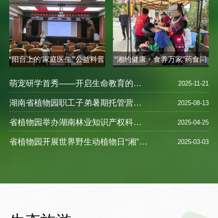
“阳台上的‘家庭医生’”公益科普
“湘约健康・食养万家”药食同
讲座..
源健康..
萌宠研学首秀——开启生命教育的奇妙之旅
2025-11-21
湖南省植物园职工子弟暑期托管营圆满落幕 ——探索自然奥秘，乐享缤纷暑假
2025-08-13
省植物园举办湖南林业知识产权科普宣教活动
2025-04-25
省植物园开展世界野生动植物日“湘”遇奇珍--珍稀野生植物探访之旅活动
2025-03-03