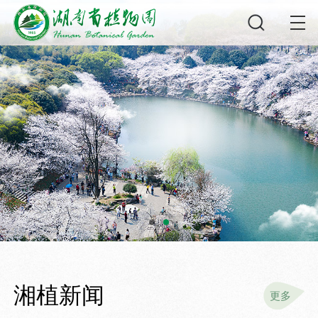
湘植新闻
更多