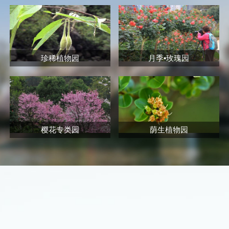
珍稀植物园
月季•玫瑰园
樱花专类园
荫生植物园